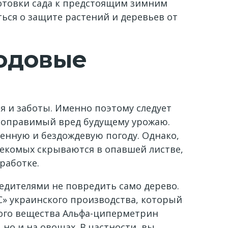
готовки сада к предстоящим зимним
ься о защите растений и деревьев от
лодовые
ия и заботы. Именно поэтому следует
епоправимый вред будущему урожаю.
ренную и бездождевую погоду. Однако,
секомых скрываются в опавшей листве,
работке.
редителями не повредить само дерево.
С» украинского производства, который
ого вещества Альфа-циперметрин
но и на овощах. В частности, вы