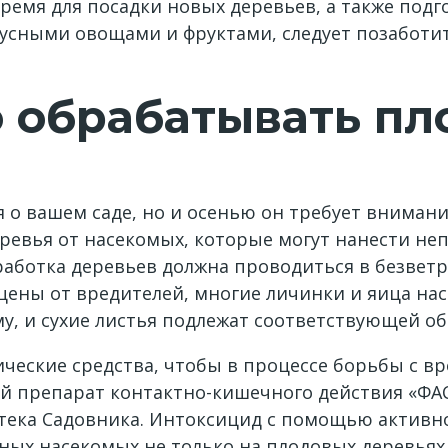
время для посадки новых деревьев, а также под
кусными овощами и фруктами, следует позаботит
о обрабатывать п
я о вашем саде, но и осенью он требует вниман
ревья от насекомых, которые могут нанести н
работка деревьев должна проводиться в безвет
ены от вредителей, многие личинки и яица на
у, и сухие листья подлежат соответствующей об
ческие средства, чтобы в процессе борьбы с в
ей препарат контактно-кишечного действия «ФА
птека Садовника. Интоксицид с помощью активн
ых насекомых не только на плодовых деревьях, 