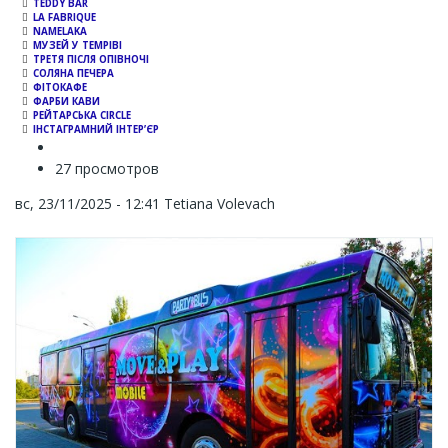
TEDDY BAR
LA FABRIQUE
NAMELAKA
МУЗЕЙ У ТЕМРІВІ
ТРЕТЯ ПІСЛЯ ОПІВНОЧІ
СОЛЯНА ПЕЧЕРА
ФІТОКАФЕ
ФАРБИ КАВИ
РЕЙТАРСЬКА CIRCLE
ІНСТАГРАМНИЙ ІНТЕР’ЄР
27 просмотров
вс, 23/11/2025 - 12:41
Tetiana Volevach