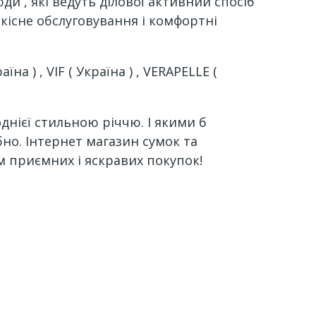
ди , які ведуть ділової активний спосіб
кісне обслуговування і комфортні
а ) , VIF ( Україна ) , VERAPELLE (
однієї стильною річчю. І якими б
бно. Інтернет магазин сумок та
м приємних і яскравих покупок!