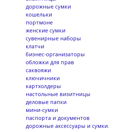
дорожные сумки
кошельки
портмоне
женские сумки
сувенирные наборы
клатчи
бизнес-организаторы
обложки для прав
саквояжи
ключичники
картхолдеры
настольные визитницы
деловые папки
мини-сумки
паспорта и документов
дорожные аксессуары и сумки.