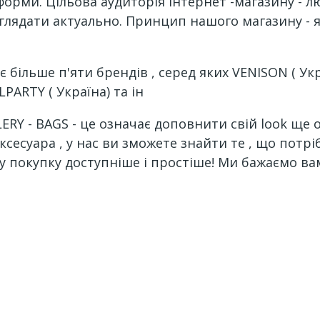
орми. Цільова аудиторія інтернет -магазину - лю
глядати актуально. Принцип нашого магазину - я
більше п'яти брендів , серед яких VENISON ( Україн
LPARTY ( Україна) та ін
ERY - BAGS - це означає доповнити свій look ще 
сесуара , у нас ви зможете знайти те , що потрі
у покупку доступніше і простіше! Ми бажаємо ва