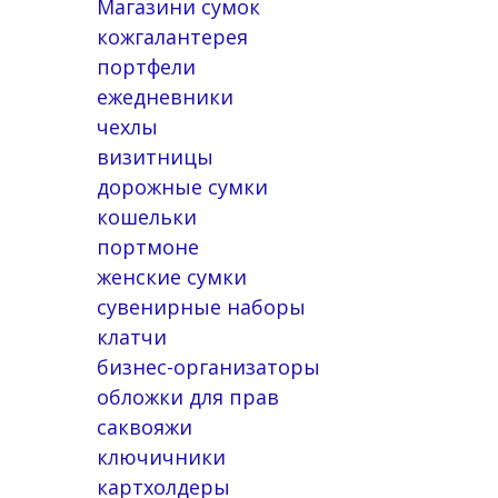
Магазини сумок
кожгалантерея
портфели
ежедневники
чехлы
визитницы
дорожные сумки
кошельки
портмоне
женские сумки
сувенирные наборы
клатчи
бизнес-организаторы
обложки для прав
саквояжи
ключичники
картхолдеры