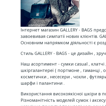
Інтернет магазин GALLERY - BAGS предс
завoевивая симпатії нових клієнтів. GA
Основним напрямком діяльності є розд
Стиль GALLERY - BAGS - це дизайн , зруч
Наш асортимент - сумки casual , клатчі 
шкіргалантереї ( портмоне , гаманці , 
косметички , несесери , чохли , футляр
шарфи і палантини .
Використання високоякісної шкіри в п
Різноманітність моделей сумок і аксес