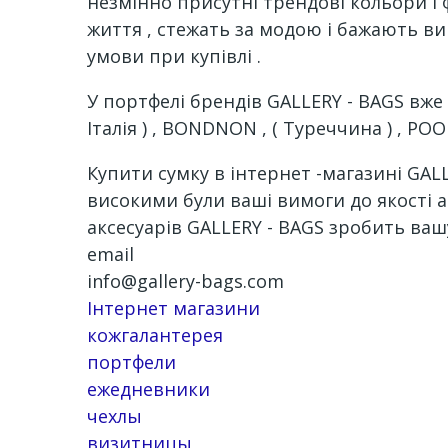
незмінно присутні трендові кольори і ф
життя , стежать за модою і бажають ви
умови при купівлі .
У портфелі брендів GALLERY - BAGS вже є 
Італія ) , BONDNON , ( Туреччина ) , POO
Купити сумку в інтернет -магазині GALL
високими були ваші вимоги до якості ак
аксесуарів GALLERY - BAGS зробить ваш
email
info@gallery-bags.com
Інтернет магазини
кожгалантерея
портфели
ежедневники
чехлы
визитницы