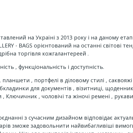
тавлений на Україні з 2013 року і на даному ета
LLERY - BAGS орієнтований на останні світові тенд
рібна торгівля кожгалантереей .
ність , функціональність і доступність.
, планшети , портфелі в діловому стилі , саквояжі
обкладинки для документів , візитниці, щоденники
и , Ключичник , чоловічі та жіночі ремені , рука
оєднанні з сучасним дизайном відповідає актуал
уарів зможе задовольнити найвибагливіші вимоги