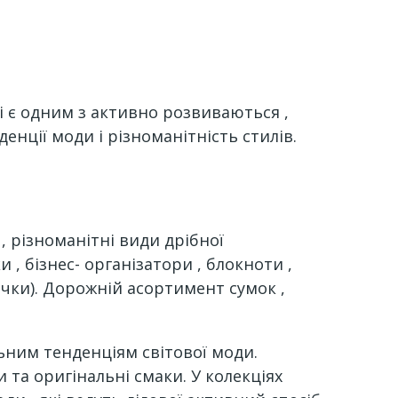
пі є одним з активно розвиваються ,
енції моди і різноманітність стилів.
 , різноманітні види дрібної
 , бізнес- організатори , блокноти ,
вички). Дорожній асортимент сумок ,
ьним тенденціям світової моди.
 та оригінальні смаки. У колекціях