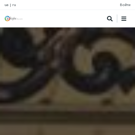
ua
|
ru
Войти