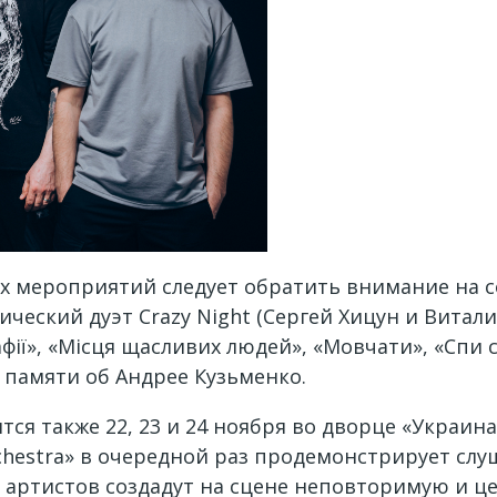
 мероприятий следует обратить внимание на со
ический дуэт Crazy Night (Сергей Хицун и Вита
фії», «Місця щасливих людей», «Мовчати», «Спи с
памяти об Андрее Кузьменко.
ся также 22, 23 и 24 ноября во дворце «Украин
chestra» в очередной раз продемонстрирует слу
40 артистов создадут на сцене неповторимую и 