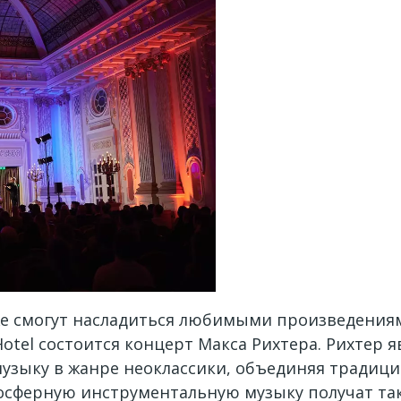
е смогут насладиться любимыми произведениям
d Hotel состоится концерт Макса Рихтера. Рихтер
музыку в жанре неоклассики, объединяя тради
осферную инструментальную музыку получат та