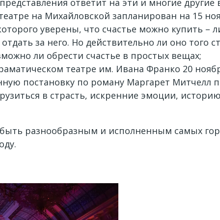
представления ответит на эти и многие другие 
театре на Михайловской запланирован на 15 нояб
торого уверены, что счастье можно купить – л
отдать за него. Но действительно ли оно того с
можно ли обрести счастье в простых вещах;
матическом театре им. Ивана Франко 20 ноября
нную постановку по роману Маргарет Митчелл 
рузиться в страсть, искренние эмоции, истори
 быть разнообразным и исполненным самых горя
оду.