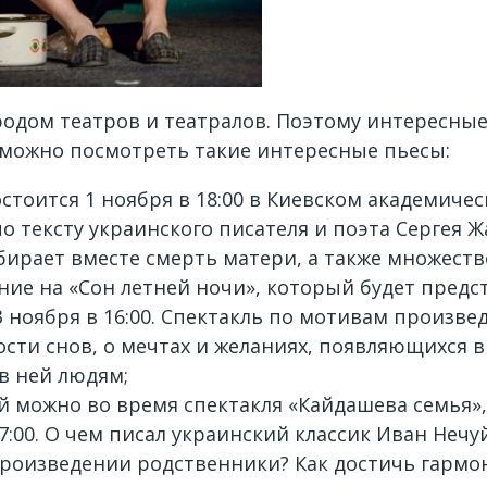
родом театров и театралов. Поэтому интересны
да можно посмотреть такие интересные пьесы:
стоится 1 ноября в 18:00 в Киевском академиче
​по тексту украинского писателя и поэта Сергея 
обирает вместе смерть матери, а также множест
ние на «Сон летней ночи», который будет предс
3 ноября в 16:00. Спектакль по мотивам произв
ти снов, о мечтах и ​​желаниях, появляющихся в 
в ней людям;
й можно во время спектакля «Кайдашева семья»,
7:00. О чем писал украинский классик Иван Неч
роизведении родственники? Как достичь гармон