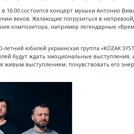
я в 16:00 состоится концерт музыки Антонио Вив
жении веков. Желающие погрузиться в непревзо
ния композитора, например легендарные «Време
10-летний юбилей украинская группа «KOZAK SYS
телей будут ждать эмоциональные выступления, 
я живым выступлением, почувствовать его энерг