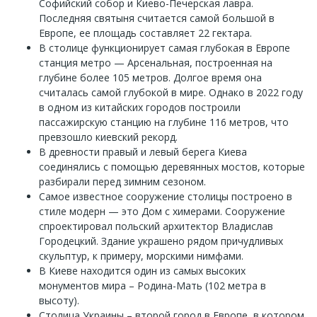
Софийский собор и Киево-Печерская лавра.
Последняя святыня считается самой большой в
Европе, ее площадь составляет 22 гектара.
В столице функционирует самая глубокая в Европе
станция метро — Арсенальная, построенная на
глубине более 105 метров. Долгое время она
считалась самой глубокой в мире. Однако в 2022 году
в одном из китайских городов построили
пассажирскую станцию на глубине 116 метров, что
превзошло киевский рекорд.
В древности правый и левый берега Киева
соединялись с помощью деревянных мостов, которые
разбирали перед зимним сезоном.
Самое известное сооружение столицы построено в
стиле модерн — это Дом с химерами. Сооружение
спроектировал польский архитектор Владислав
Городецкий. Здание украшено рядом причудливых
скульптур, к примеру, морскими нимфами.
В Киеве находится один из самых высоких
монументов мира – Родина-Мать (102 метра в
высоту).
Столица Украины – второй город в Европе, в котором