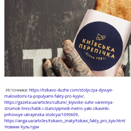
Источники:
https://tsikavo-duzhe.com/stolyczya-dyvuye-
malovidomi-ta-populyarni-fakty-pro-kyyiv/
,
https://gazeta.ua/articles/culture/_kiyivske-suhe-varennya-
strumok-hreschatik-i-stanciyiprividi-metro-yaki-cikavinki-
prihovuye-ukrayinska-stolicya/1090609
,
https://anga.ua/articles/tsikavo_znaty/tsikavi_fakty_pro_kyiv.html
Channel
Новини Культури