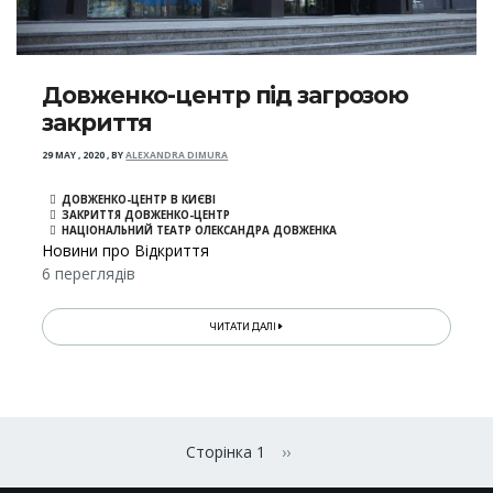
Довженко-центр під загрозою
закриття
29 MAY , 2020
,
BY
ALEXANDRA DIMURA
ДОВЖЕНКО-ЦЕНТР В КИЄВІ
ЗАКРИТТЯ ДОВЖЕНКО-ЦЕНТР
НАЦІОНАЛЬНИЙ ТЕАТР ОЛЕКСАНДРА ДОВЖЕНКА
Новини про Відкриття
6 переглядів
ЧИТАТИ ДАЛІ
Розбивка
на
Сторінка 1
››
Наступна сторінка
сторінки