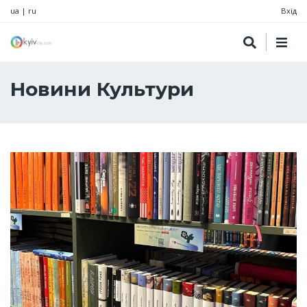
ua
|
ru
Вхід
Новини Культури