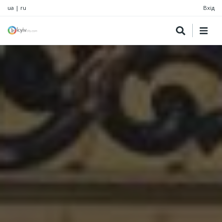
ua
|
ru
Вхід