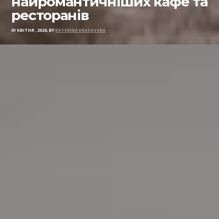
найромантичніших кафе та
ресторанів
01 КВІТНЯ , 2026, BY
KATERINA KRASOVSKA