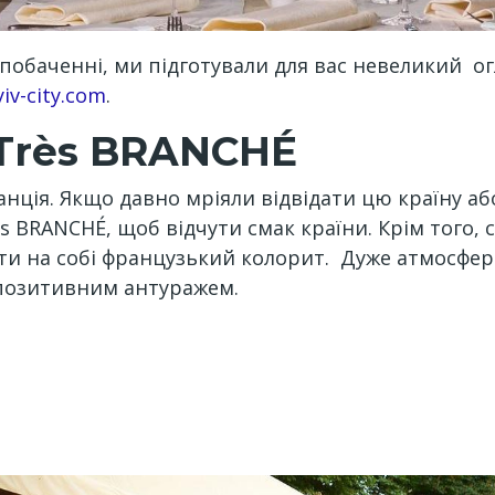
а побаченні, ми підготували для вас невеликий 
yiv-city.com
.
 Très BRANCHÉ
ція. Якщо давно мріяли відвідати цю країну або
s BRANCHÉ, щоб відчути смак країни. Крім того, с
ти на собі французький колорит. Дуже атмосфер
 позитивним антуражем.