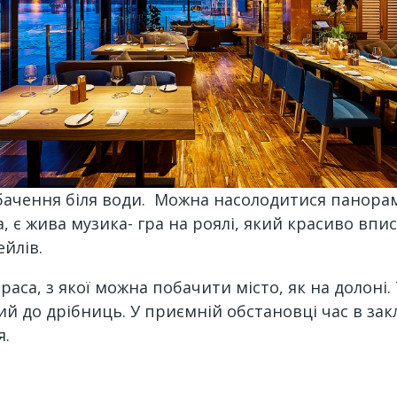
бачення біля води. Можна насолодитися панора
а, є жива музика- гра на роялі, який красиво вп
йлів.
тераса, з якої можна побачити місто, як на доло
й до дрібниць. У приємній обстановці час в зак
я.