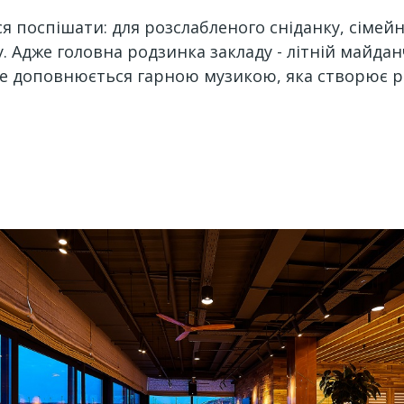
ься поспішати: для розслабленого сніданку, сіме
ку. Адже головна родзинка закладу - літній майд
це доповнюється гарною музикою, яка створює р
і