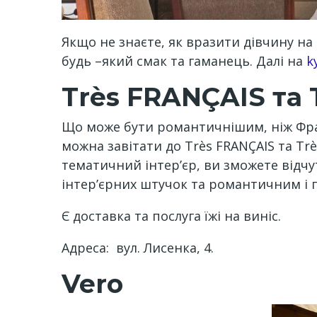
Якщо не знаєте, як вразити дівчину н
будь –який смак та гаманець. Далі на
k
Très FRANÇAIS та
Що може бути романтичнішим, ніж Фран
можна завітати до Très FRANÇAIS та Trè
тематичний інтер’єр, ви зможете відчу
інтер’єрних штучок та романтичним і
Є доставка та послуга їжі на виніс.
Адреса: вул. Лисенка, 4.
Vero