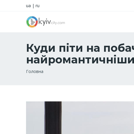
ua
|
ru
Куди піти на побач
найромантичніших
Рядок
Головна
навіґації