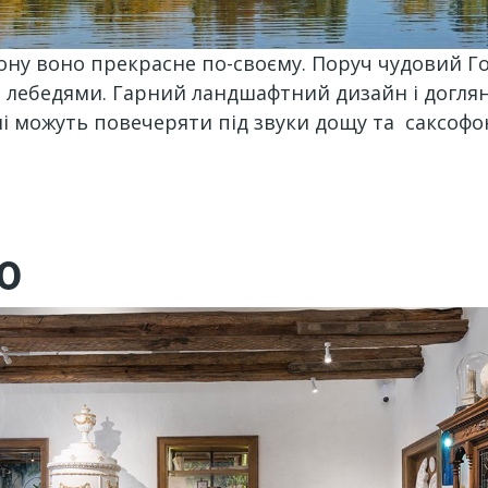
ну воно прекрасне по-своєму. Поруч чудовий Гол
з лебедями. Гарний ландшафтний дизайн і доглян
ні можуть повечеряти під звуки дощу та саксофо
0