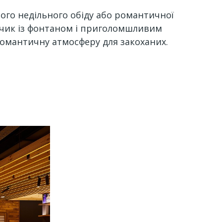
йного недільного обіду або романтичної
анчик із фонтаном і приголомшливим
омантичну атмосферу для закоханих.