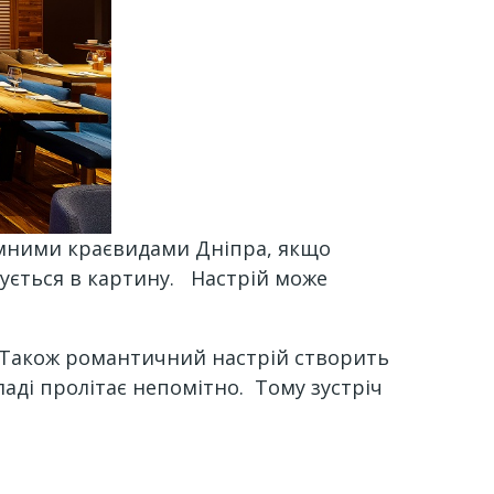
мними краєвидами Дніпра, якщо
исується в картину. Настрій може
ні. Також романтичний настрій створить
ладі пролітає непомітно. Тому зустріч