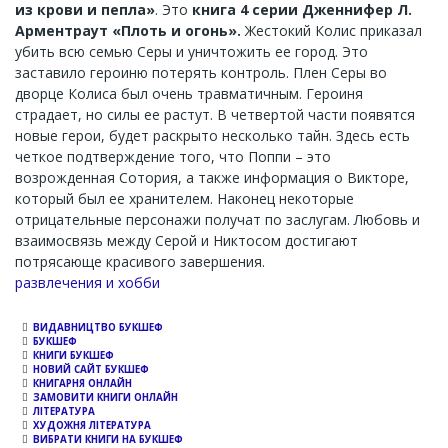
из крови и пепла»
. Это
книга 4 серии Дженнифер Л.
Арментраут «Плоть и огонь».
Жестокий Колис приказал
убить всю семью Серы и уничтожить ее город. Это
заставило героиню потерять контроль. Плен Серы во
дворце Колиса был очень травматичным. Героиня
страдает, но силы ее растут. В четвертой части появятся
новые герои, будет раскрыто несколько тайн. Здесь есть
четкое подтверждение того, что Поппи – это
возрожденная Сотория, а также информация о Викторе,
который был ее хранителем. Наконец некоторые
отрицательные персонажи получат по заслугам. Любовь и
взаимосвязь между Серой и Никтосом достигают
потрясающе красивого завершения.
Channel
развлечения и хобби
ВИДАВНИЦТВО БУКШЕФ
БУКШЕФ
КНИГИ БУКШЕФ
НОВИЙ САЙТ БУКШЕФ
КНИГАРНЯ ОНЛАЙН
ЗАМОВИТИ КНИГИ ОНЛАЙН
ЛІТЕРАТУРА
ХУДОЖНЯ ЛІТЕРАТУРА
ВИБРАТИ КНИГИ НА БУКШЕФ