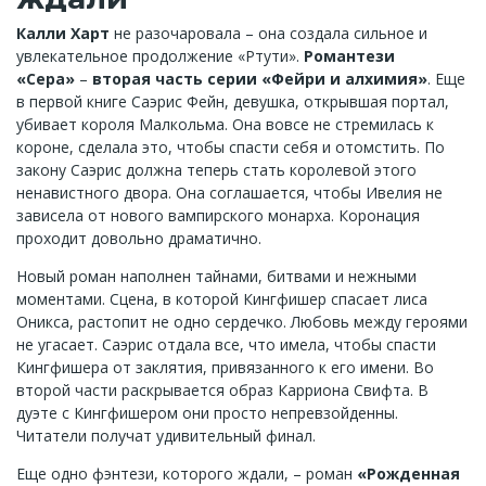
Калли Харт
не разочаровала – она создала сильное и
увлекательное продолжение «Ртути».
Романтези
«Сера»
–
вторая часть серии «Фейри и алхимия»
. Еще
в первой книге Саэрис Фейн, девушка, открывшая портал,
убивает короля Малкольма. Она вовсе не стремилась к
короне, сделала это, чтобы спасти себя и отомстить. По
закону Саэрис должна теперь стать королевой этого
ненавистного двора. Она соглашается, чтобы Ивелия не
зависела от нового вампирского монарха. Коронация
проходит довольно драматично.
Новый роман наполнен тайнами, битвами и нежными
моментами. Сцена, в которой Кингфишер спасает лиса
Оникса, растопит не одно сердечко. Любовь между героями
не угасает. Саэрис отдала все, что имела, чтобы спасти
Кингфишера от заклятия, привязанного к его имени. Во
второй части раскрывается образ Карриона Свифта. В
дуэте с Кингфишером они просто непревзойденны.
Читатели получат удивительный финал.
Еще одно фэнтези, которого ждали, – роман
«Рожденная