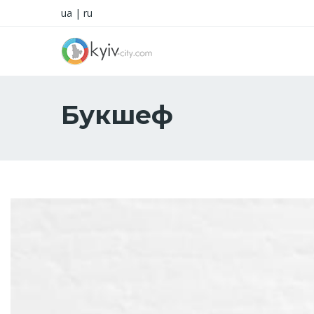
ua
|
ru
Букшеф