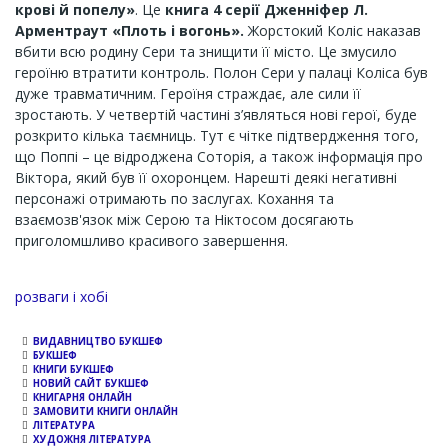
крові й попелу»
. Це
книга 4 серії Дженніфер Л.
Арментраут «Плоть і вогонь».
Жорстокий Коліс наказав
вбити всю родину Сери та знищити її місто. Це змусило
героїню втратити контроль. Полон Сери у палаці Коліса був
дуже травматичним. Героїня страждає, але сили її
зростають. У четвертій частині з’являться нові герої, буде
розкрито кілька таємниць. Тут є чітке підтвердження того,
що Поппі – це відроджена Соторія, а також інформація про
Віктора, який був її охоронцем. Нарешті деякі негативні
персонажі отримають по заслугах. Кохання та
взаємозв'язок між Серою та Ніктосом досягають
приголомшливо красивого завершення.
Channel
розваги і хобі
ВИДАВНИЦТВО БУКШЕФ
БУКШЕФ
КНИГИ БУКШЕФ
НОВИЙ САЙТ БУКШЕФ
КНИГАРНЯ ОНЛАЙН
ЗАМОВИТИ КНИГИ ОНЛАЙН
ЛІТЕРАТУРА
ХУДОЖНЯ ЛІТЕРАТУРА