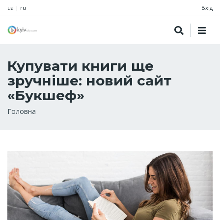
ua
|
ru
Вхід
Купувати книги ще
зручніше: новий сайт
«Букшеф»
Рядок
Головна
навіґації