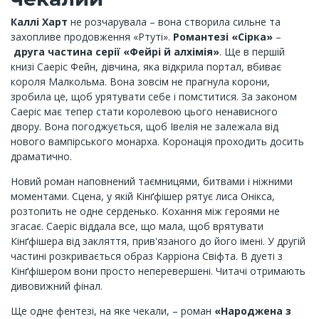
Каллі Харт
не розчарувала – вона створила сильне та
захопливе продовження «Ртуті».
Романтезі «Сірка»
–
друга частина серії «Фейрі й алхімія»
. Ще в першій
книзі Саеріс Фейн, дівчина, яка відкрила портал, вбиває
короля Малкольма. Вона зовсім не прагнула корони,
зробила це, щоб урятувати себе і помститися. За законом
Саеріс має тепер стати королевою цього ненависного
двору. Вона погоджується, щоб Івелія не залежала від
нового вампірського монарха. Коронація проходить досить
драматично.
Новий роман наповнений таємницями, битвами і ніжними
моментами. Сцена, у якій Кінґфішер рятує лиса Онікса,
розтопить не одне серденько. Кохання між героями не
згасає. Саеріс віддала все, що мала, щоб врятувати
Кінґфішера від закляття, прив'язаного до його імені. У другій
частині розкривається образ Карріона Свіфта. В дуеті з
Кінґфішером вони просто неперевершені. Читачі отримають
дивовижний фінал.
Ще одне фентезі, на яке чекали, – роман
«Народжена з