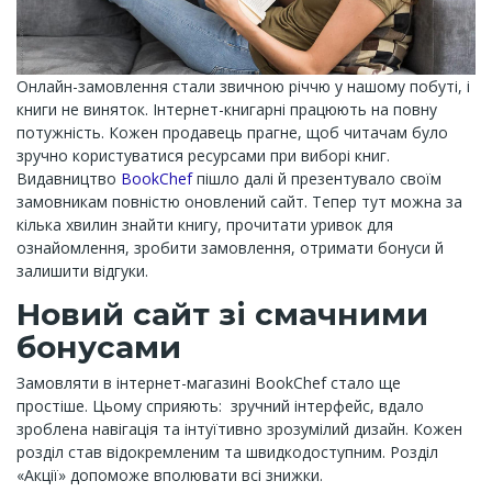
Онлайн-замовлення стали звичною річчю у нашому побуті, і
книги не виняток. Інтернет-книгарні працюють на повну
потужність. Кожен продавець прагне, щоб читачам було
зручно користуватися ресурсами при виборі книг.
Видавництво
BookChef
пішло далі й презентувало своїм
замовникам повністю оновлений сайт. Тепер тут можна за
кілька хвилин знайти книгу, прочитати уривок для
ознайомлення, зробити замовлення, отримати бонуси й
залишити відгуки.
Новий сайт зі смачними
бонусами
Замовляти в інтернет-магазині BookChef стало ще
простіше. Цьому сприяють: зручний інтерфейс, вдало
зроблена навігація та інтуїтивно зрозумілий дизайн. Кожен
розділ став відокремленим та швидкодоступним. Розділ
«Акції» допоможе вполювати всі знижки.