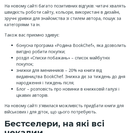
На новому сайті багато позитивних відгуків: читачі хвалять
швидкість роботи сайту, кольори, використані в дизайні,
зручні уривки для знайомства зі стилем автора, пошук за
категоріями та ін.
Також вас приємно здивує:
бонусна програма «Родина BookChef», яка дозволить
вигідно робити покупки;
розділ «Списки побажань» – список майбутніх
покупок;
знижки для іменинників – 20% на книги від
видавництва BookChef. Знижка діє за тиждень до дня
народження і тиждень після;
Блог – розповість про новинки в книжковій галузі і
цікавих авторів.
На новому сайті з'явилася можливість придбати книги для
військових і для діток, що цього потребують.
Бестселери, на які всі
чекалии