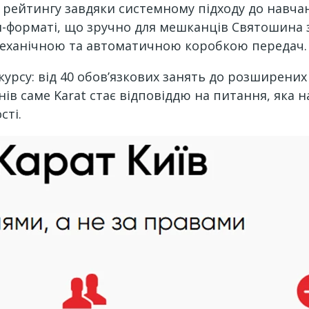
в рейтингу завдяки системному підходу до навч
н-форматі, що зручно для мешканців Святошина з
 механічною та автоматичною коробкою передач.
урсу: від 40 обов’язкових занять до розширених
чнів саме Karat стає відповіддю на питання, як
сті.