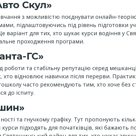
Авто Скул»
вчання з можливістю поєднувати онлайн-теорію т
ми, підлаштовуючись під рівень підготовки учн
 варіант для тих, хто шукає курси водіння у С
мальне проходження програми.
анта-ГС»
ід роботи та стабільну репутацію серед мешканц
их, хто відновлює навички після перерви. Практи
ошколу часто рекомендують тим, хто хоче без с
я до іспиту.
ошин»
ності та гнучкому графіку. Тут пропонують кіль
курси підходять для початківців, які бажають п
іл Святошинський район для тих, хто шукає зручн