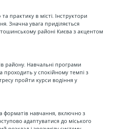
а практику в місті. Інструктори
я. Значна увага приділяється
вятошинському районі Києва з акцентом
ів району. Навчальні програми
ка проходить у спокійному темпі з
тресу пройти курси водіння у
ка форматів навчання, включно з
оступово адаптуватися до міського
ий розклад і зрозумілу систему