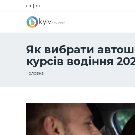
ua
|
ru
Як вибрати автош
курсів водіння 20
Рядок
Головна
навіґації