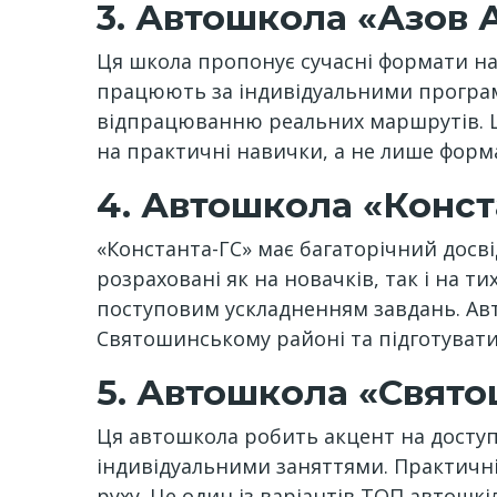
3. Автошкола «Азов 
Ця школа пропонує сучасні формати на
працюють за індивідуальними програма
відпрацюванню реальних маршрутів. Це
на практичні навички, а не лише фор
4. Автошкола «Конст
«Константа-ГС» має багаторічний досв
розраховані як на новачків, так і на т
поступовим ускладненням завдань. Авт
Святошинському районі та підготуватис
5. Автошкола «Свят
Ця автошкола робить акцент на доступ
індивідуальними заняттями. Практичні 
руху. Це один із варіантів ТОП автошк