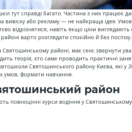
іл тут справді багато. Частина з них працює да
а вивіску або рекламу — не найкраща ідея. Умов
уттєво відрізнятися, навіть якщо ціни виглядают
айоні варто розглядати спокійно й без поспіху.
 Святошинському районі, має сенс звернути увагу
дить теорія, хто саме проводить практичні занятт
автошколи Святошинського району Києва, які у 2
их умов, формати навчання.
Святошинський район
ють повноцінні курси водіння у Святошинському