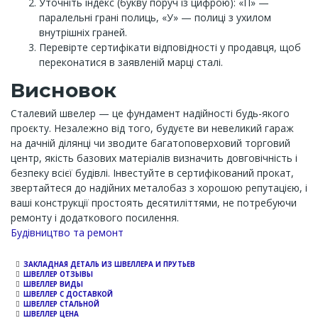
Уточніть індекс (букву поруч із цифрою): «П» —
паралельні грані полиць, «У» — полиці з ухилом
внутрішніх граней.
Перевірте сертифікати відповідності у продавця, щоб
переконатися в заявленій марці сталі.
Висновок
Сталевий швелер — це фундамент надійності будь-якого
проєкту. Незалежно від того, будуєте ви невеликий гараж
на дачній ділянці чи зводите багатоповерховий торговий
центр, якість базових матеріалів визначить довговічність і
безпеку всієї будівлі. Інвестуйте в сертифікований прокат,
звертайтеся до надійних металобаз з хорошою репутацією, і
ваші конструкції простоять десятиліттями, не потребуючи
ремонту і додаткового посилення.
Channel
Будівництво та ремонт
ЗАКЛАДНАЯ ДЕТАЛЬ ИЗ ШВЕЛЛЕРА И ПРУТЬЕВ
ШВЕЛЛЕР ОТЗЫВЫ
ШВЕЛЛЕР ВИДЫ
ШВЕЛЛЕР С ДОСТАВКОЙ
ШВЕЛЛЕР СТАЛЬНОЙ
ШВЕЛЛЕР ЦЕНА