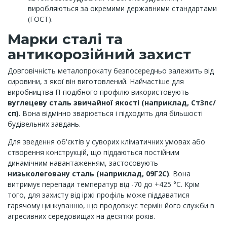
виробляються за окремими державними стандартами
(ГОСТ).
Марки сталі та
антикорозійний захист
Довговічність металопрокату безпосередньо залежить від
сировини, з якої він виготовлений. Найчастіше для
виробництва П-подібного профілю використовують
вуглецеву сталь звичайної якості (наприклад, Ст3пс/
сп)
. Вона відмінно зварюється і підходить для більшості
будівельних завдань.
Для зведення об'єктів у суворих кліматичних умовах або
створення конструкцій, що піддаються постійним
динамічним навантаженням, застосовують
низьколеговану сталь (наприклад, 09Г2С)
. Вона
витримує перепади температур від -70 до +425 °C. Крім
того, для захисту від іржі профіль може піддаватися
гарячому цинкуванню, що продовжує термін його служби в
агресивних середовищах на десятки років.