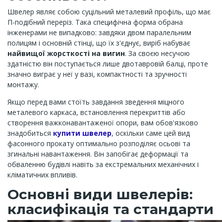
Швелер являє собою суцільний металевий профіль, що має
П-подібний переріз. Така специфічна форма обрана
інженерами не випадково: завдяки двом паралельним
полицям і основній стінці, що їх з'єднує, виріб набуває
найвищої жорсткості на вигин
. За своєю несучою
здатністю він поступається лише двотавровій балці, проте
значно виграє у неї у вазі, компактності та зручності
монтажу.
Якщо перед вами стоїть завдання зведення міцного
металевого каркаса, встановлення перекриттів або
створення важконавантаженої опори, вам обов'язково
знадобиться
купити швелер
, оскільки саме цей вид
фасонного прокату оптимально розподіляє осьові та
згинальні навантаження. Він запобігає деформації та
обваленню будівлі навіть за екстремальних механічних і
кліматичних впливів.
Основні види швелерів:
класифікація та стандарти