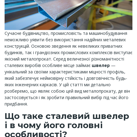
Сучасне будівництво, промисловість та машинобудування
неможливо уявити без використання надійних металевих
конструкцій. Основою зведення як невеликих приватних
будинків, так і грандіозних промислових комплексів виступає
якісний металопрокат. Серед величезної різноманітності
сталевих виробів особливе місце займає
швелер
—
унікальний за своїми характеристиками міцності профіль,
який забезпечує неймовірну стійкість і довговічність будь-
яких інженерних каркасів. У цій статті ми детально
розберемо, що являє собою цей вид металопрокату, де він
застосовується і як зробити правильний вибір під час його
придбання.
Що таке сталевий швелер
і в чому його головні
особливості?