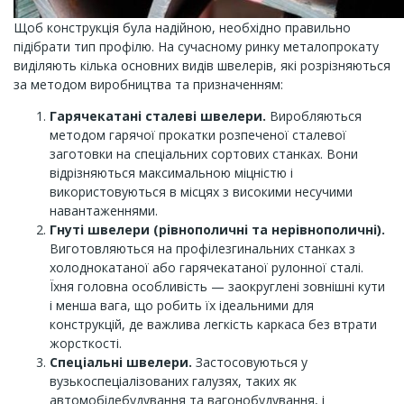
Щоб конструкція була надійною, необхідно правильно
підібрати тип профілю. На сучасному ринку металопрокату
виділяють кілька основних видів швелерів, які розрізняються
за методом виробництва та призначенням:
Гарячекатані сталеві швелери.
Виробляються
методом гарячої прокатки розпеченої сталевої
заготовки на спеціальних сортових станках. Вони
відрізняються максимальною міцністю і
використовуються в місцях з високими несучими
навантаженнями.
Гнуті швелери (рівнополичні та нерівнополичні).
Виготовляються на профілезгинальних станках з
холоднокатаної або гарячекатаної рулонної сталі.
Їхня головна особливість — заокруглені зовнішні кути
і менша вага, що робить їх ідеальними для
конструкцій, де важлива легкість каркаса без втрати
жорсткості.
Спеціальні швелери.
Застосовуються у
вузькоспеціалізованих галузях, таких як
автомобілебудування та вагонобудування, і