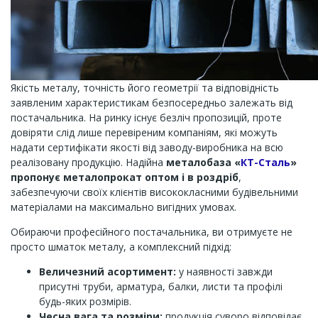
Якість металу, точність його геометрії та відповідність
заявленим характеристикам безпосередньо залежать від
постачальника. На ринку існує безліч пропозицій, проте
довіряти слід лише перевіреним компаніям, які можуть
надати сертифікати якості від заводу-виробника на всю
реалізовану продукцію. Надійна
металобаза «
КТ-Сталь
»
пропонує металопрокат оптом і в роздріб
,
забезпечуючи своїх клієнтів висококласними будівельними
матеріалами на максимально вигідних умовах.
Обираючи професійного постачальника, ви отримуєте не
просто шматок металу, а комплексний підхід:
Величезний асортимент:
у наявності завжди
присутні труби, арматура, балки, листи та профілі
будь-яких розмірів.
Чесна вага та розміри:
продукція суворо відповідає