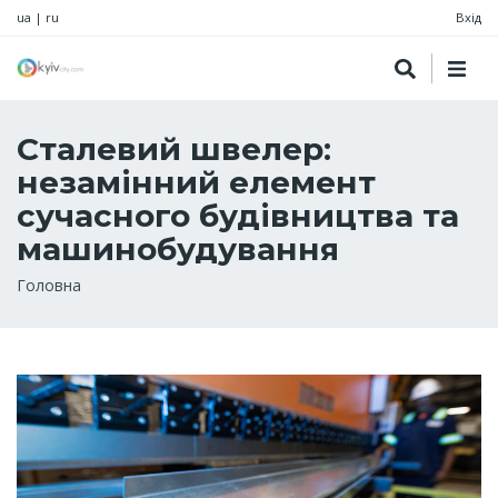
ua
|
ru
Вхід
Сталевий швелер:
незамінний елемент
сучасного будівництва та
машинобудування
Рядок
Головна
навіґації