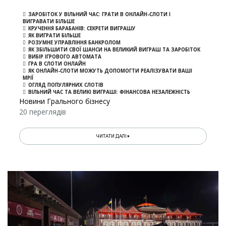
ЗАРОБІТОК У ВІЛЬНИЙ ЧАС: ГРАТИ В ОНЛАЙН-СЛОТИ І
ВИГРАВАТИ БІЛЬШЕ
КРУЧЕННЯ БАРАБАНІВ: СЕКРЕТИ ВИГРАШУ
ЯК ВИГРАТИ БІЛЬШЕ
РОЗУМНЕ УПРАВЛІННЯ БАНКРОЛОМ
ЯК ЗБІЛЬШИТИ СВОЇ ШАНСИ НА ВЕЛИКИЙ ВИГРАШ ТА ЗАРОБІТОК
ВИБІР ІГРОВОГО АВТОМАТА
ГРА В СЛОТИ ОНЛАЙН
ЯК ОНЛАЙН-СЛОТИ МОЖУТЬ ДОПОМОГТИ РЕАЛІЗУВАТИ ВАШІ
МРІЇ
ОГЛЯД ПОПУЛЯРНИХ СЛОТІВ
ВІЛЬНИЙ ЧАС ТА ВЕЛИКІ ВИГРАШІ: ФІНАНСОВА НЕЗАЛЕЖНІСТЬ
Новини Грального бізнесу
20 переглядів
ЧИТАТИ ДАЛІ