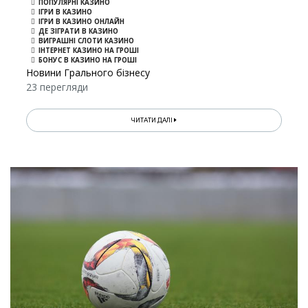
ПОПУЛЯРНІ КАЗИНО
ІГРИ В КАЗИНО
ІГРИ В КАЗИНО ОНЛАЙН
ДЕ ЗІГРАТИ В КАЗИНО
ВИГРАШНІ СЛОТИ КАЗИНО
ІНТЕРНЕТ КАЗИНО НА ГРОШІ
БОНУС В КАЗИНО НА ГРОШІ
Новини Грального бізнесу
23 перегляди
ЧИТАТИ ДАЛІ