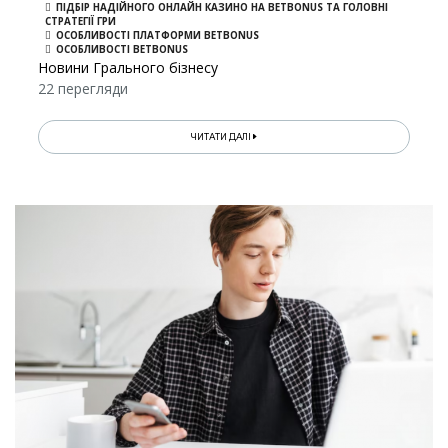
ПІДБІР НАДІЙНОГО ОНЛАЙН КАЗИНО НА BETBONUS ТА ГОЛОВНІ
СТРАТЕГІЇ ГРИ
ОСОБЛИВОСТІ ПЛАТФОРМИ BETBONUS
ОСОБЛИВОСТІ BETBONUS
Новини Грального бізнесу
22 перегляди
ЧИТАТИ ДАЛІ