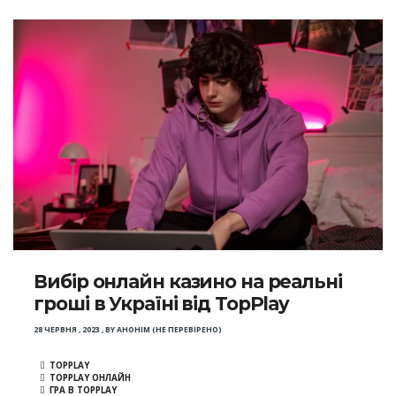
Вибір онлайн казино на реальні
гроші в Україні від TopPlay
28 ЧЕРВНЯ , 2023
,
BY
АНОНІМ (НЕ ПЕРЕВІРЕНО)
TOPPLAY
TOPPLAY ОНЛАЙН
ГРА В TOPPLAY