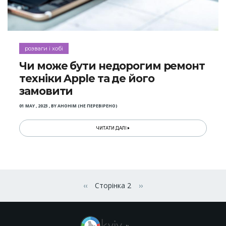
розваги і хобі
Чи може бути недорогим ремонт
техніки Apple та де його
замовити
01 MAY , 2023
,
BY
АНОНІМ (НЕ ПЕРЕВІРЕНО)
ЧИТАТИ ДАЛІ
Розбивка
на
‹‹
Сторінка 2
››
Попередня сторінка
Наступна сторінка
сторінки