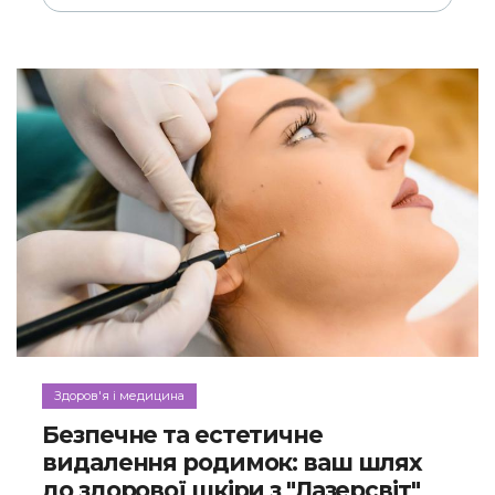
Здоров'я і медицина
Безпечне та естетичне
видалення родимок: ваш шлях
до здорової шкіри з "Лазерсвіт"