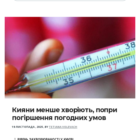
Кияни менше хворіють, попри
погіршення погодних умов
19 ЛИСТОПАДА , 2025
,
BY
TETIANA VOLEVACH
РІВЕНЬ ЗАХВОРЮВАНОСТІ У КИЄВІ