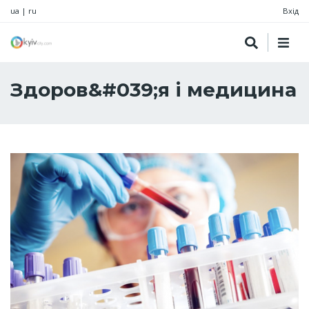
ua
|
ru
Вхід
Здоров&#039;я і медицина