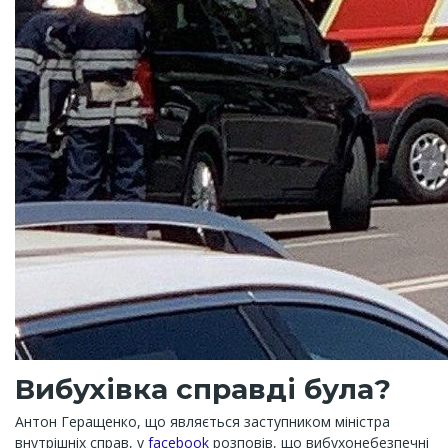
Вибухівка справді була?
Антон Геращенко, що являється заступником міністра
внутрішніх справ, у
facebook
розповів, що вибухонебезпечні