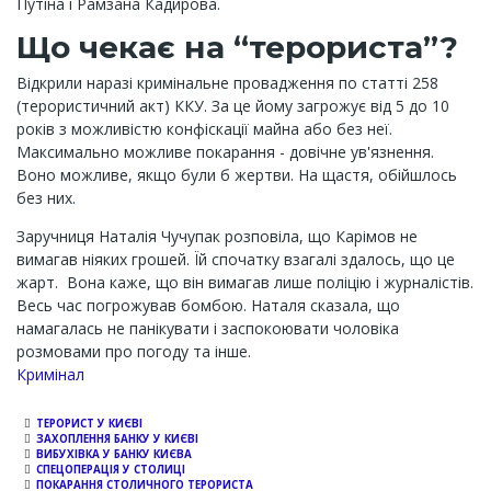
Путіна і Рамзана Кадирова.
Що чекає на “терориста”?
Відкрили наразі кримінальне провадження по статті 258
(терористичний акт) ККУ. За це йому загрожує від 5 до 10
років з можливістю конфіскації майна або без неї.
Максимально можливе покарання - довічне ув'язнення.
Воно можливе, якщо були б жертви. На щастя, обійшлось
без них.
Заручниця Наталія Чучупак розповіла, що Карімов не
вимагав ніяких грошей. Їй спочатку взагалі здалось, що це
жарт. Вона каже, що він вимагав лише поліцію і журналістів.
Весь час погрожував бомбою. Наталя сказала, що
намагалась не панікувати і заспокоювати чоловіка
розмовами про погоду та інше.
Кримінал
ТЕРОРИСТ У КИЄВІ
ЗАХОПЛЕННЯ БАНКУ У КИЄВІ
ВИБУХІВКА У БАНКУ КИЄВА
СПЕЦОПЕРАЦІЯ У СТОЛИЦІ
ПОКАРАННЯ СТОЛИЧНОГО ТЕРОРИСТА