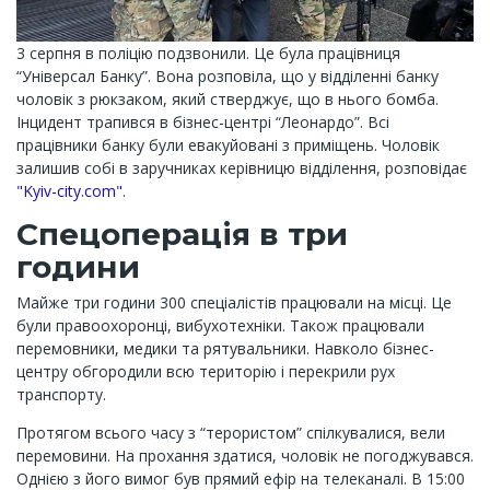
3 серпня в поліцію подзвонили. Це була працівниця
“Універсал Банку”. Вона розповіла, що у відділенні банку
чоловік з рюкзаком, який стверджує, що в нього бомба.
Інцидент трапився в бізнес-центрі “Леонардо”. Всі
працівники банку були евакуйовані з приміщень. Чоловік
залишив собі в заручниках керівницю відділення, розповідає
"Kyiv-city.com"
.
Спецоперація в три
години
Майже три години 300 спеціалістів працювали на місці. Це
були правоохоронці, вибухотехніки. Також працювали
перемовники, медики та рятувальники. Навколо бізнес-
центру обгородили всю територію і перекрили рух
транспорту.
Протягом всього часу з “терористом” спілкувалися, вели
перемовини. На прохання здатися, чоловік не погоджувався.
Однією з його вимог був прямий ефір на телеканалі. В 15:00