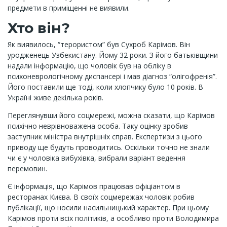
предмети в приміщенні не виявили.
Хто він?
Як виявилось, “терористом” був Сухроб Карімов. Він
уродженець Узбекистану. Йому 32 роки. З його батьківщини
надали інформацію, що чоловік був на обліку в
психоневрологічному диспансері і мав діагноз “олігофренія”.
Його поставили ще тоді, коли хлопчику було 10 років. В
Україні живе декілька років.
Переглянувши його соцмережі, можна сказати, що Карімов
психічно неврівноважена особа. Таку оцінку зробив
заступник міністра внутрішніх справ. Експертизи з цього
приводу ще будуть проводитись. Оскільки точно не знали
чи є у чоловіка вибухівка, вибрали варіант ведення
перемовин.
Є інформація, що Карімов працював офіціантом в
ресторанах Києва. В своїх соцмережах чоловік робив
публікації, що носили насильницький характер. При цьому
Карімов проти всіх політиків, а особливо проти Володимира