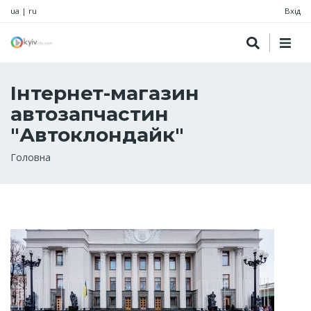
ua
|
ru
Вхід
Інтернет-магазин
автозапчастин
"Автоклондайк"
Рядок
Головна
навіґації