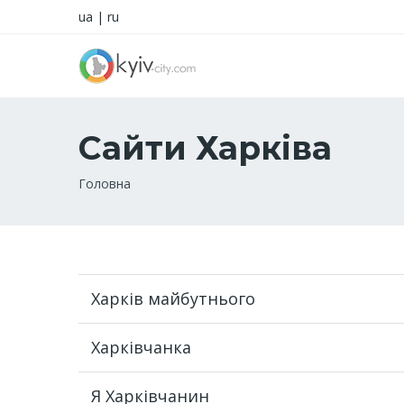
ua
|
ru
Сайти Харківа
Рядок
Головна
навіґації
Харків майбутнього
Харківчанка
Я Харківчанин