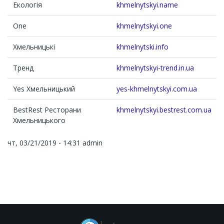
Екологія
khmelnytskyi.name
One
khmelnytskyi.one
Хмельницькі
khmelnytski.info
Тренд
khmelnytskyi-trend.in.ua
Yes Хмельницький
yes-khmelnytskyi.com.ua
BestRest Ресторани
khmelnytskyi.bestrest.com.ua
Хмельницького
чт, 03/21/2019 - 14:31
admin