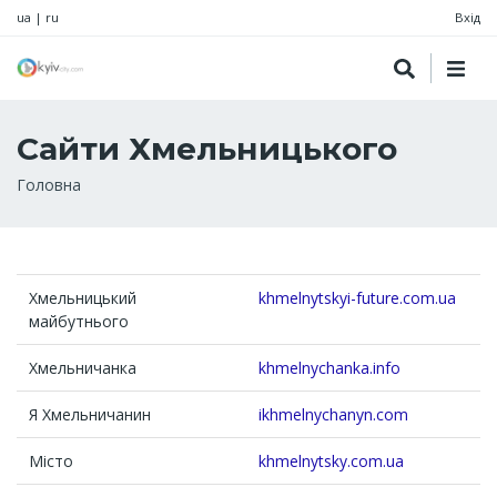
ua
|
ru
Вхід
Сайти Хмельницького
Рядок
Головна
навіґації
Хмельницький
khmelnytskyi-future.com.ua
майбутнього
Хмельничанка
khmelnychanka.info
Я Хмельничанин
ikhmelnychanyn.com
Місто
khmelnytsky.com.ua