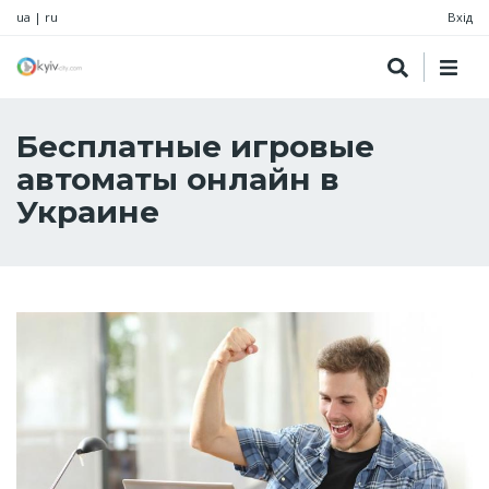
ua
|
ru
Вхід
Бесплатные игровые
автоматы онлайн в
Украине