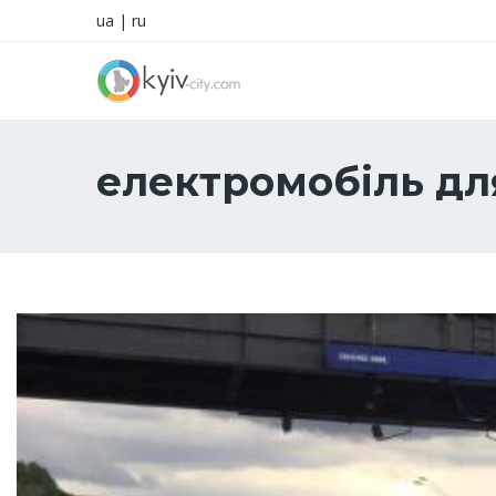
ua
|
ru
електромобіль дл