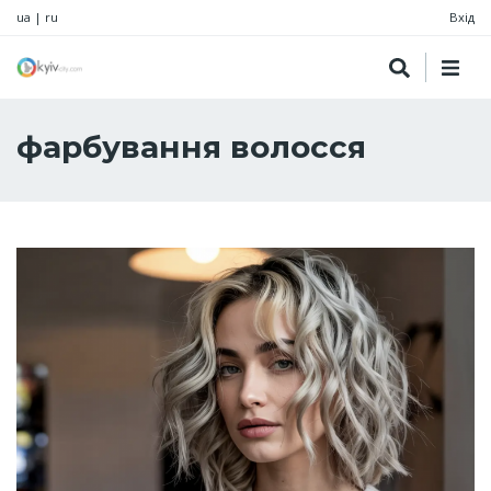
ua
|
ru
Вхід
фарбування волосся