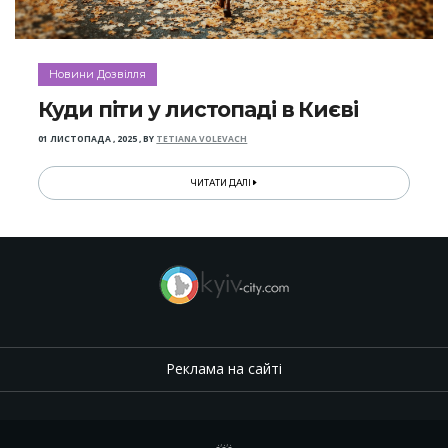
Новини Дозвілля
Куди піти у листопаді в Києві
01 ЛИСТОПАДА , 2025
,
BY
TETIANA VOLEVACH
ЧИТАТИ ДАЛІ
Реклама на сайті
.
,
.
,
.