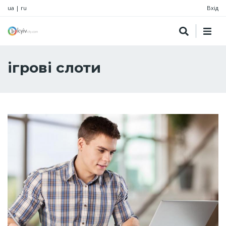
ua
|
ru
Вхід
ігрові слоти