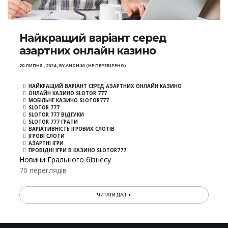
Найкращий варіант серед
азартних онлайн казино
20 ЛИПНЯ , 2024
,
BY
АНОНІМ (НЕ ПЕРЕВІРЕНО)
НАЙКРАЩИЙ ВАРІАНТ СЕРЕД АЗАРТНИХ ОНЛАЙН КАЗИНО
ОНЛАЙН КАЗИНО SLOTOR 777
МОБІЛЬНЕ КАЗИНО SLOTOR777
SLOTOR 777
SLOTOR 777 ВІДГУКИ
SLOTOR 777 ГРАТИ
ВАРІАТИВНІСТЬ ІГРОВИХ СЛОТІВ
ІГРОВІ СЛОТИ
АЗАРТНІ ІГРИ
ПРОВІДНІ ІГРИ В КАЗИНО SLOTOR777
Новини Грального бізнесу
70 переглядів
ЧИТАТИ ДАЛІ