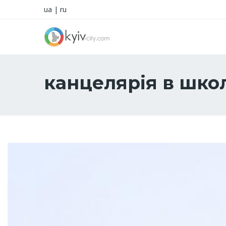
ua
|
ru
канцелярія в шко