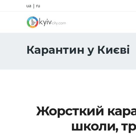
ua
|
ru
Карантин у Києві
Жорсткий кара
школи, т