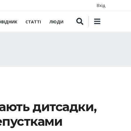
Вхід
ОВІДНИК
СТАТТІ
ЛЮДИ
ають дитсадки,
епустками