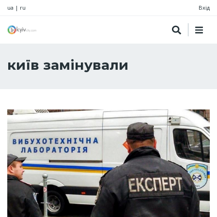
ua
|
ru
Вхід
київ замінували