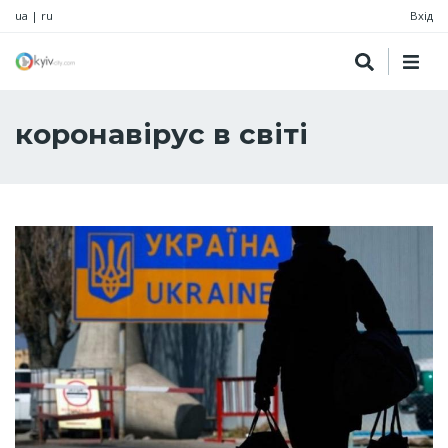
ua
|
ru
Вхід
коронавірус в світі