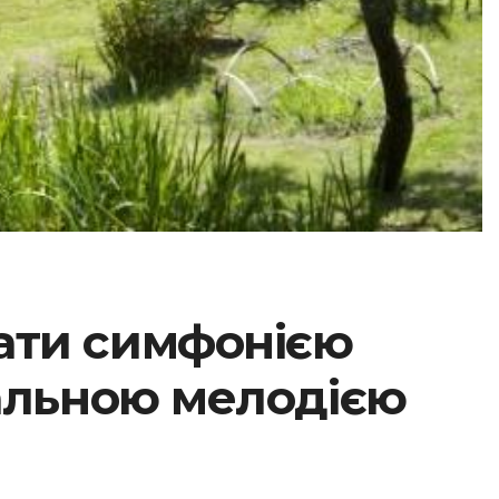
ати симфонією
кальною мелодією