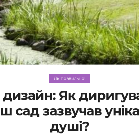
Як правильно!
дизайн: Як диригув
ш сад зазвучав уні
душі?