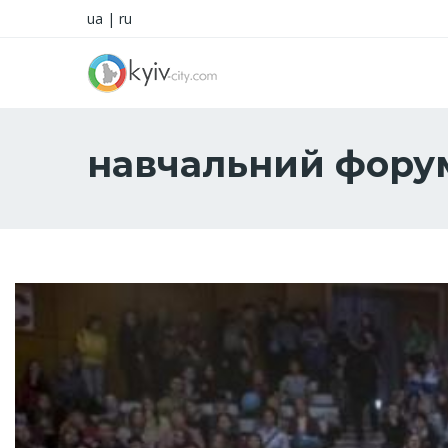
ua
|
ru
навчальний форум