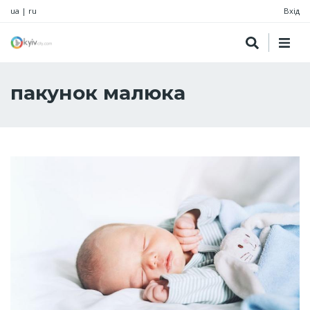
ua
|
ru
Вхід
пакунок малюка