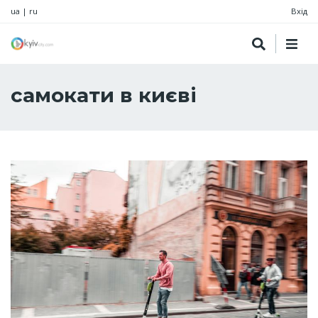
ua
|
ru
Вхід
самокати в києві