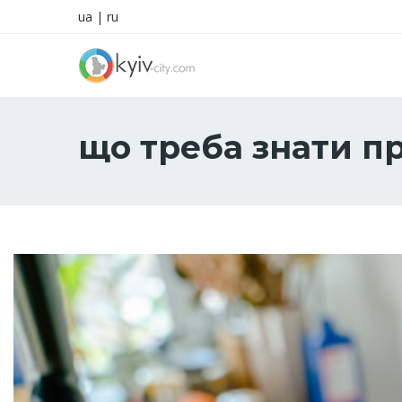
ua
|
ru
що треба знати п