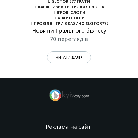
SLOTOR 777 ГРАТИ
ВАРІАТИВНІСТЬ ІГРОВИХ СЛОТІВ
ІГРОВІ СЛОТИ
АЗАРТНІ ІГРИ
ПРОВІДНІ ІГРИ В КАЗИНО SLOTOR777
Новини Грального бізнесу
70 переглядів
ЧИТАТИ ДАЛІ
Реклама на сайті