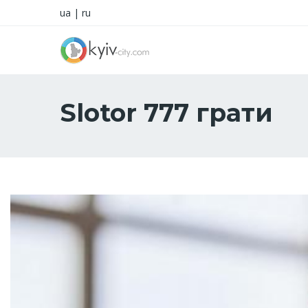
ua
|
ru
Slotor 777 грати