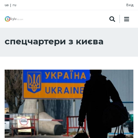
ua
|
ru
Вхід
спецчартери з києва