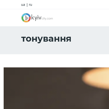
ua
|
ru
тонування