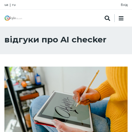
ua
|
ru
Вхід
відгуки про AI checker