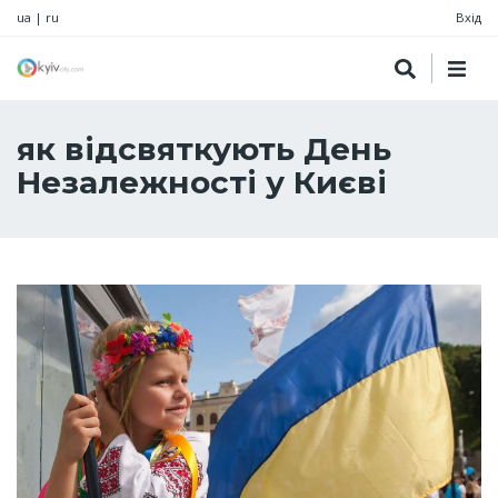
ua
|
ru
Вхід
як відсвяткують День
Незалежності у Києві