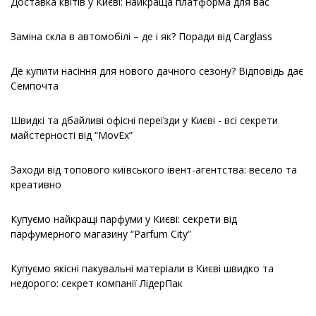
Доставка квітів у Києві: найкраща платформа для вас
Заміна скла в автомобілі – де і як? Поради від Carglass
Де купити насіння для нового дачного сезону? Відповідь дає
Семпочта
Швидкі та дбайливі офісні переїзди у Києві - всі секрети
майстерності від “MovEx”
Заходи від топового київського івент-агентства: весело та
креативно
Купуємо найкращі парфуми у Києві: секрети від
парфумерного магазину “Parfum City”
Купуємо якісні пакувальні матеріали в Києві швидко та
недорого: секрет компанії ЛідерПак