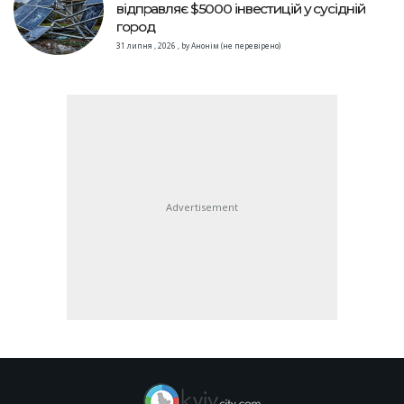
відправляє $5000 інвестицій у сусідній
город
31 липня , 2026
,
by
Анонім (не перевірено)
Advertisement