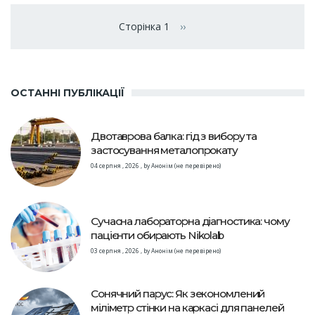
Розбивка
на
Сторінка 1
››
Наступна сторінка
сторінки
ОСТАННІ ПУБЛІКАЦІЇ
Двотаврова балка: гід з вибору та
застосування металопрокату
04 серпня , 2026
,
by
Анонім (не перевірено)
Сучасна лабораторна діагностика: чому
пацієнти обирають Nikolab
03 серпня , 2026
,
by
Анонім (не перевірено)
Сонячний парус: Як зекономлений
міліметр стінки на каркасі для панелей