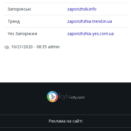
Запоріжські
zaporizhski.info
Тренд
zaporizhzhia-trend.in.ua
Yes Запоріжжя
zaporizhzhia-yes.com.ua
ср, 10/21/2020 - 08:35
admin
Реклама на сайті