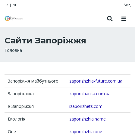
ua
|
ru
Вхід
Сайти Запоріжжя
Рядок
Головна
навіґації
Запоріжжя майбутнього
zaporizhzhia-future.com.ua
Запоріжанка
zaporizhanka.com.ua
Я Запоріжжя
izaporizhets.com
Екологія
zaporizhzhia.name
One
zaporizhzhia.one