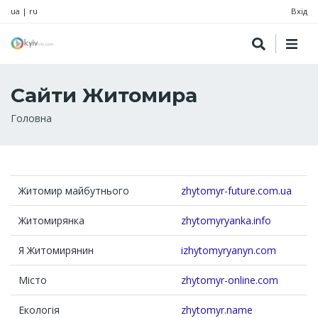
ua
|
ru
Вхід
Сайти Житомира
Рядок
Головна
навіґації
Житомир майбутнього
zhytomyr-future.com.ua
Житомирянка
zhytomyryanka.info
Я Житомирянин
izhytomyryanyn.com
Місто
zhytomyr-online.com
Екологія
zhytomyr.name