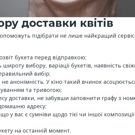
ру доставки квітів
 допоможуть підібрати не лише найкращий сервіс
озвіт букета перед відправкою;
ь широту вибору, варіації букетів, наявність св
правильний вибір;
не анонімність. У кіно такий вчинок асоціюєтьс
туванням та тривогою;
су доставки, не забувши заповнити графу з ном
 домашню адресу;
о у вас є сумніви щодо тієї чи іншої композиції
укету на останній момент.