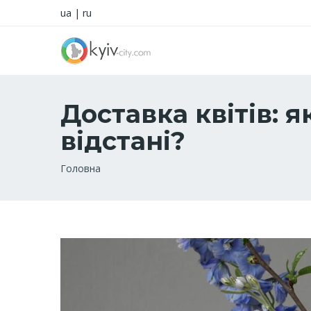
ua
|
ru
Доставка квітів: 
відстані?
Рядок
Головна
навіґації