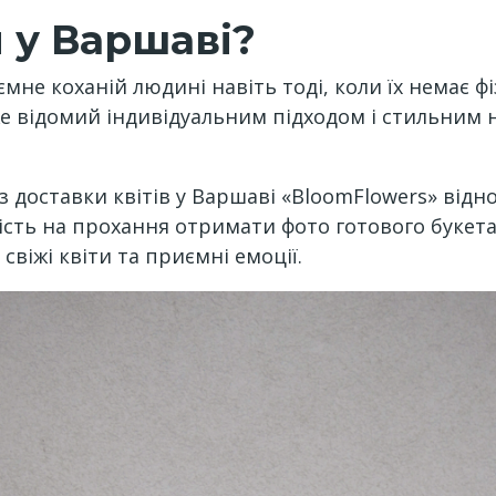
 у Варшаві?
е коханій людині навіть тоді, коли їх немає фіз
е відомий індивідуальним підходом і стильним 
з доставки квітів у Варшаві «BloomFlowers» відн
ість на прохання отримати фото готового букета
віжі квіти та приємні емоції.