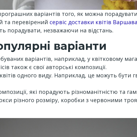
езпрограшних варіантів того, як можна порадува
й та перевірений
сервіс доставки квітів Варшав
ь порадувати, незважаючи на відстань.
популярні варіанти
ебуваних варіантів, наприклад, у квітковому мага
сів також є свої авторські композиції.
 квітів одного виду. Наприклад, це можуть бути 
композиції, які порадують різноманітністю та гам
і бокси різного розміру, коробки з червоними т