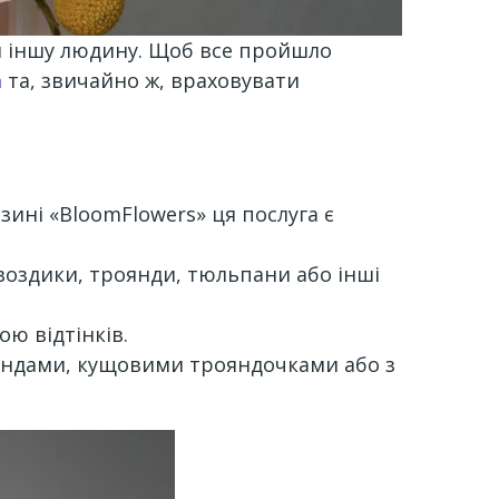
ти іншу людину. Щоб все пройшло
а
та, звичайно ж, враховувати
зині «BloomFlowers» ця послуга є
гвоздики, троянди, тюльпани або інші
ою відтінків.
рояндами, кущовими трояндочками або з