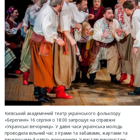
Київський академічний театр українського фольклору
«Берегиня» 16 серпня о 18:00 запрошує на справжні
«Українські вечорниці». У давні часи українська молодь
проводила вільний час з іграми та забавами, жартами та
веселощами й навіть ворожінням. У виставі використані