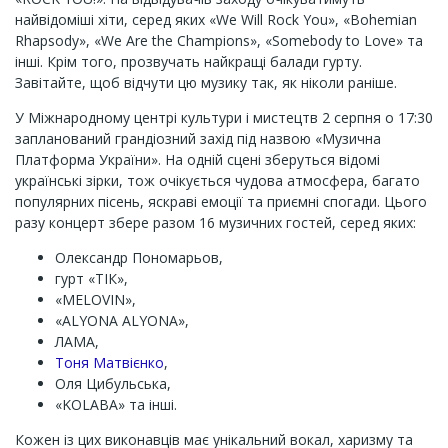
найвідоміші хіти, серед яких «We Will Rock You», «Bohemian
Rhapsody», «We Are the Champions», «Somebody to Love» та
інші. Крім того, прозвучать найкращі балади гурту.
Завітайте, щоб відчути цю музику так, як ніколи раніше.
У Міжнародному центрі культури і мистецтв 2 серпня о 17:30
запланований грандіозний захід під назвою «Музична
Платформа України». На одній сцені зберуться відомі
українські зірки, тож очікується чудова атмосфера, багато
популярних пісень, яскраві емоції та приємні спогади. Цього
разу концерт збере разом 16 музичних гостей, серед яких:
Олександр Пономарьов,
гурт «ТІК»,
«MELOVIN»,
«ALYONA ALYONA»,
ЛАМА,
Тоня Матвієнко
,
Оля Цибульська,
«KOLABA» та інші.
Кожен із цих виконавців має унікальний вокал, харизму та