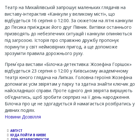
Театр на Михайлівській запрошує маленьких глядачів на
виставу-інтерактив «Канікули у великому місті», що
відбудеться 16 серпня о 12:00. За сюжетом на літні канікули
до Песика приїжджає його друг Півник. Витівки останнього
призводять до небезпечних ситуацій і канікули опиняються
під загрозою. Історія про справжню дружбу пропонує
поринути у світ неймовірних пригод, а ще допоможе
зрозуміти правила дорожнього руху.
Прем`єра вистави «Білочка-детективка: Жозефіна Горішок»
відбудеться 23 серпня о 12:00 у Київському академічному
театрі юного глядача на Липках. Головна героїня Жозефіна
допомагає усім звірятам у парку та здатна знайти ключик до
найскладнішої справи. Проте одного дня звірята вирішують
об’єднатись, щоб зробити сюрприз на її день народження.
Білочка про це не здогадується й намагається розібратись у
дивних подіях.
Channel
Новини Дозвілля
АВГУСТ
КУДА ПОЙТИ В КИЕВЕ
ДЕНЬ НЕЗАВИСИМОСТИ