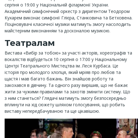
серпня о 19:00 у Національній філармонії України.
Академічний симфонічний оркестр з диригентом Теодором
Кухарем виконає симфонії Глієра, Станковича та Бетховена.
Поціновувачі класичної музики матимуть змогу насолодить
майстерним виконанням та досконалою музикою.
Театралам
Вистава «Вибір за тобою» за участі акторів, хореографів та
вокалістів відбудеться 10 серпня о 17:00 у Національному
Центрі Театрального Мистецтва ім. Леся Курбаса. Це
історія про молодого хлопця, який мріяв про любов та
щастя і мав багато бажань. Він знайшов роботу та
закохався в дівчину. Та одного разу вирішив, що не бажає
жити за чужими правилами та захотів змінити систему. Що
з ним станеться? Глядачі матимуть змогу безпосередньо
вплинути на хід сюжету шляхом голосування, що робить
виставу непередбачуваною та ще цікавішою.