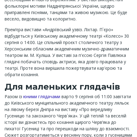
фольклорні мотиви Наддніпрянської України, щедро
приправлені піснями, танцями та живою музикою. Це буде
весело, видовищно та колоритно.
Прем‘єра вистави «Андріївський узвіз. Ліхтар. П`єро»
відбудеться у Київському академічному театрі «Колесо» 30
серпня о 14:00. Це спільний проєкт столичного театру з
Херсонським обласним академічним музично-драматичним
театром ім. М. Куліша. У виставі за п'єсою Сергія Павлюка
глядачі побачать сповідь актриси, яка довго працювала у
театрі. Проте вона вирішила пожертвувати кар'єрою та
обрати кохання.
Для маленьких глядачів
Разом із
юними глядачами
варто 9 серпня об 11:00 завітати
до Київського муніципального академічного театру ляльок
на лівому березі Дніпра на виставу «Про вередливу
Гусеницю та закоханого Черв`яка». У цій теплій та веселій
історії ви дізнаєтесь про кохання щирого Черв’яка до
пихатої Гусениці та про перешкоди на шляху до взаємності.
Сюжет розгортатиметься у весняну пору, коли з гусеницями