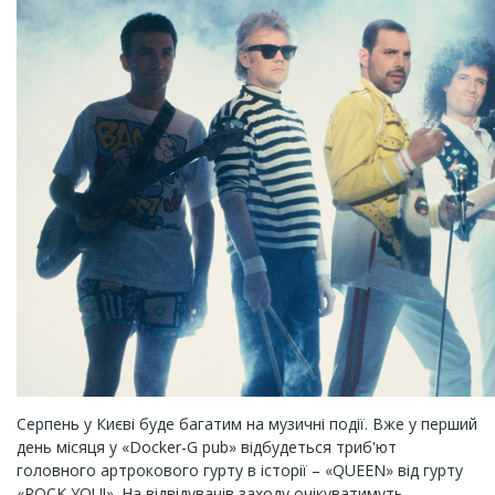
Серпень у Києві буде багатим на музичні події. Вже у перший
день місяця у «Docker-G pub» відбудеться триб'ют
головного артрокового гурту в історії – «QUEEN» від гурту
«ROCK YOU!». На відвідувачів заходу очікуватимуть