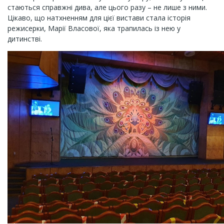
стаються справжні дива, але цього разу – не лише з ними.
Цікаво, що натхненням для цієї вистави стала історія
режисерки, Марії Власової, яка трапилась із нею у
дитинстві.