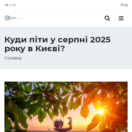
ua
|
ru
Вхід
Куди піти у серпні 2025
року в Києві?
Рядок
Головна
навіґації