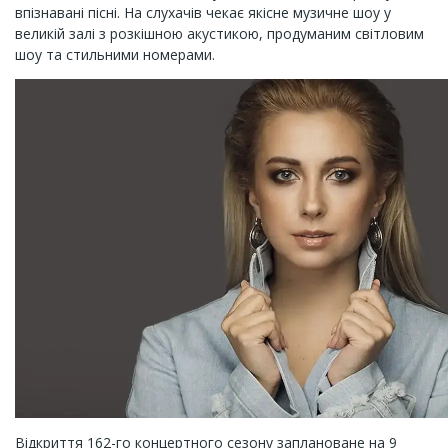
впізнавані пісні. На слухачів чекає якісне музичне шоу у
великій залі з розкішною акустикою, продуманим світловим
шоу та стильними номерами.
Відкриття 162-го концертного сезону заплановане на 9