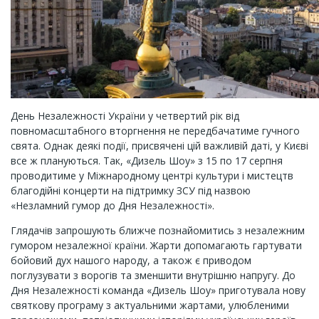
День Незалежності України у четвертий рік від
повномасштабного вторгнення не передбачатиме гучного
свята. Однак деякі події, присвячені цій важливій даті, у Києві
все ж плануються. Так, «Дизель Шоу» з 15 по 17 серпня
проводитиме у Міжнародному центрі культури і мистецтв
благодійні концерти на підтримку ЗСУ під назвою
«Незламний гумор до Дня Незалежності».
Глядачів запрошують ближче познайомитись з незалежним
гумором незалежної країни. Жарти допомагають гартувати
бойовий дух нашого народу, а також є приводом
поглузувати з ворогів та зменшити внутрішню напругу. До
Дня Незалежності команда «Дизель Шоу» приготувала нову
святкову програму з актуальними жартами, улюбленими