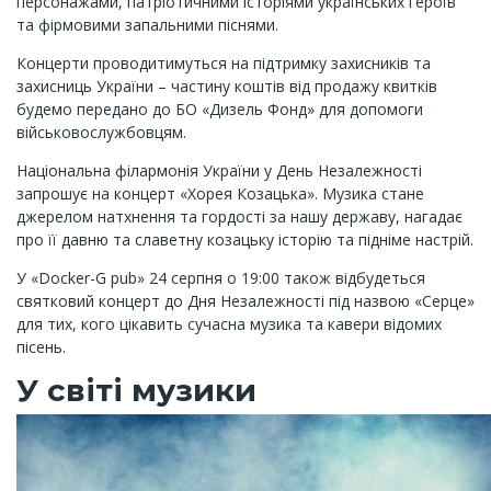
персонажами, патріотичними історіями українських героїв
та фірмовими запальними піснями.
Концерти проводитимуться на підтримку захисників та
захисниць України – частину коштів від продажу квитків
будемо передано до БО «Дизель Фонд» для допомоги
військовослужбовцям.
Національна філармонія України у День Незалежності
запрошує на концерт «Хорея Козацька». Музика стане
джерелом натхнення та гордості за нашу державу, нагадає
про її давню та славетну козацьку історію та підніме настрій.
У «Docker-G pub» 24 серпня о 19:00 також відбудеться
святковий концерт до Дня Незалежності під назвою «Серце»
для тих, кого цікавить сучасна музика та кавери відомих
пісень.
У світі музики