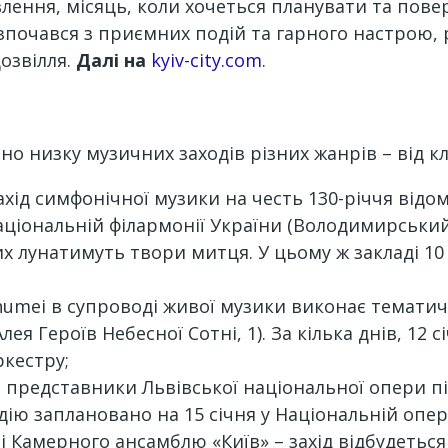
влення, місяць, коли хочеться планувати та пов
зпочався з приємних подій та гарного настрою,
дозвілля.
Далі
на
kyiv-city.com
.
но низку музичних заходів різних жанрів – від кл
захід симфонічної музики на честь 130-річчя від
Національній філармонії України (Володимирський 
х лунатимуть твори митця. У цьому ж закладі 10
Shumei в супроводі живої музики виконає тематич
ея Героїв Небесної Сотні, 1). За кілька днів, 12 сі
ркестру;
 представники Львівської національної опери пі
дію заплановано на 15 січня у Національній опері
і Камерного ансамблю «Київ» – захід відбудеться