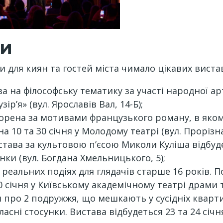
ви
и для киян та гостей міста чимало цікавих виста
а на філософську тематику за участі народної ар
зір’я» (вул. Ярославів Вал, 14-Б);
ворена за мотивами французького роману, в якому
 10 та 30 січня у Молодому театрі (вул. Прорізна,
става за культовою п’єсою Миколи Куліша відбуде
нки (вул. Богдана Хмельницького, 5);
 реальних подіях для глядачів старше 16 років. По
 січня у Київському академічному театрі драми т
я про 2 подружжя, що мешкають у сусідніх кварти
ні стосунки. Вистава відбудеться 23 та 24 січня у