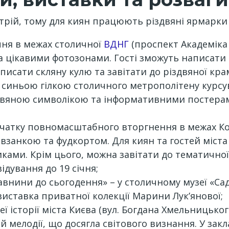
трій, тому для киян працюють різдвяні ярмарки т
ічня в межах столичної
ВДНГ
(проспект Академіка
та цікавими фотозонами. Гості зможуть написати
исати скляну кулю та завітати до різдвяної кра
ня синьою гілкою столичного метрополітену курс
двяною символікою та інформативними постерам
початку повномасштабного вторгнення в межах К
взанкою та фудкортом. Для киян та гостей міста
ами. Крім цього, можна завітати до тематичної 
ідування до 19 січня;
авнини до сьогодення» – у столичному музеї «Сади
иставка приватної колекції Марини Лук’янової;
ї історії міста Києва (вул. Богдана Хмельницького
й мелодії, що досягла світового визнання. У зак