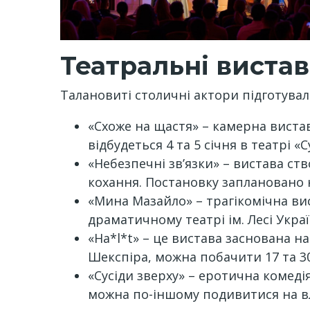
Театральні виста
Талановиті столичні актори підготувал
«Схоже на щастя» – камерна вистав
відбудеться 4 та 5 січня в театрі «Су
«Небезпечні зв’язки» – вистава ст
кохання. Постановку заплановано на
«Мина Мазайло» – трагікомічна ви
драматичному театрі ім. Лесі Украї
«Ha*l*t» – це вистава заснована на
Шекспіра, можна побачити 17 та 30
«Сусіди зверху» – еротична комеді
можна по-іншому подивитися на влас