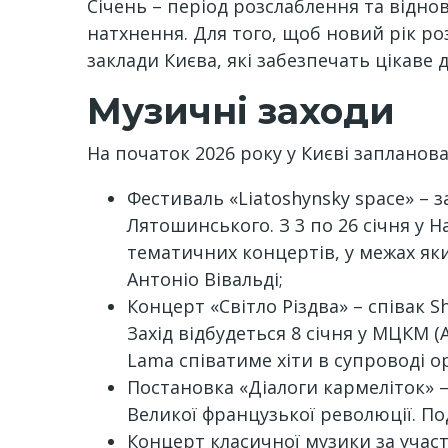
Січень – період розслаблення та відно
натхнення. Для того, щоб новий рік ро
заклади Києва, які забезпечать цікаве 
Музичні заходи
На початок 2026 року у Києві запланова
Фестиваль «Liatoshynsky space» – 
Лятошинського. З 3 по 26 січня у 
тематичних концертів, у межах яки
Антоніо Вівальді;
Концерт «Світло Різдва» – співак 
Захід відбудеться 8 січня у МЦКМ (Ал
Lama співатиме хіти в супроводі о
Постановка «Діалоги кармеліток» –
Великої французької революції. По
Концерт класичної музики за участ