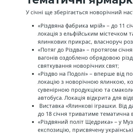
У січні ще зберігається новорічний нас
«Різдвяна фабрика мрій» – до 11 с
локація з ельфійським містечком 
ялинкових прикрас, власноруч розп
«Потяг до Різдва» – протягом січ
вагонів оздоблено обрядовою різ
святкування новорічних свят;
«Різдво на Подолі» – вперше від 
локацію з новорічною ялинкою, ко
сувенірною продукцією та смаколик
автобуса. Локація відкрита для відв
Виставка «Ялинкові іграшки. Від д
до 18 січня триватиме тематична в
«Різдвяний політ Щедрика» – у Музе
експозицію, присвячену українські