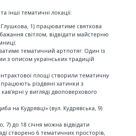
а інші тематичні локації:
 Глушкова, 1) працюватиме святкова
 бажання світлом, відвідати майстерню
мниці;
уватиме тематичний артпотяг. Один із
и з описом українських традицій
онтрактової площі створили тематичну
 працюють різдвяні хатинки з
кав’ярні у вигляді двоповерхового
ба на Кудрявці» (вул. Кудрявська, 9)
, 7) до 18 січня можна відвідати
ладі створено 6 тематичних просторів,