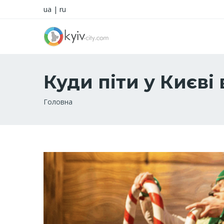
ua
|
ru
Куди піти у Києві 
Рядок
Головна
навіґації