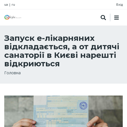
ua
|
ru
Вхід
Запуск е-лікарняних
відкладається, а от дитячі
санаторії в Києві нарешті
відкриються
Рядок
Головна
навіґації