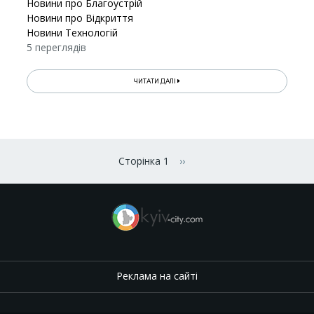
Новини про Благоустрій
Новини про Відкриття
Новини Технологій
5 переглядів
ЧИТАТИ ДАЛІ
Розбивка
на
Сторінка 1
››
Наступна сторінка
сторінки
Реклама на сайті