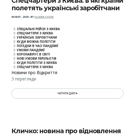
Спецчартери з Києва: в які країни
полетять українські заробітчани
06 MAY , 2020
,
BY
ULIANA LYSAK
СПЕЦІАЛЬНІ РЕЙСИ З КИЄВА
СПЕЦЧАРТЕРИ З КИЄВА
УКРАЇНСЬКІ ЗАРОБІТЧАНИ
КУДИ МОЖНА ПОЛЕТІТИ
ПОЇЗДКИ В ЧАСІ ПАНДЕМІЇ
УМОВИ ПАНДЕМІЇ
КОРОНАВІРУС В СВІТІ
НОВІ УМОВИ ПЕРЕЛЬОТІВ
КУДИ ПОЛЕТІТИ З КИЄВА
СПЕЦЧАРТЕРИ З КИЄВА
Новини про Відкриття
3 перегляди
ЧИТАТИ ДАЛІ
Кличко: новина про відновлення