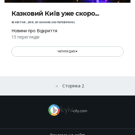
Казковий Київ уже скоро...
03 КВІТНЯ , 2018
,
BY
АНОНІМ (НЕ ПЕРЕВІРЕНО)
Новини про Відкриття
15 переглядів
ЧИТАТИ ДАЛІ
Розбивка
на
‹‹
Сторінка 2
Попередня сторінка
сторінки