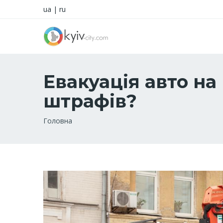
ua
|
ru
Евакуація авто н
штрафів?
Рядок
Головна
навіґації