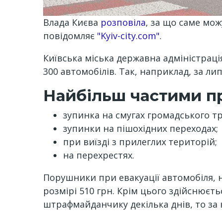
Влада Києва
розповіла
, за що саме мо
повідомляє
"Kyiv-city.com"
.
Київська міська державна адміністрац
300 автомобілів. Так, наприклад, за ли
Найбільш частими пр
зупинка на смугах громадського т
зупинки на пішохідних переходах;
при виїзді з прилеглих територій;
на перехрестях.
Порушники при евакуації автомобіля, н
розмірі 510 грн. Крім цього здійснюєт
штрафмайданчику декілька днів, то за 