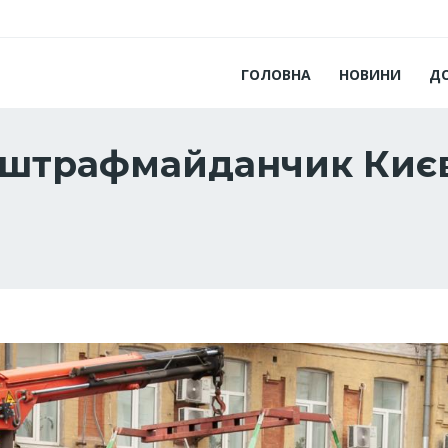
ГОЛОВНА
НОВИНИ
Д
а штрафмайданчик Києв