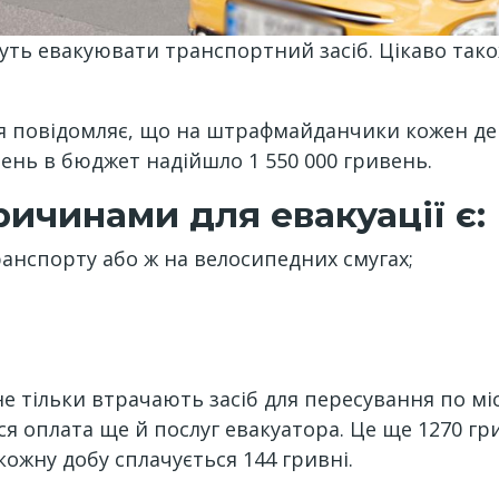
жуть евакуювати транспортний засіб. Цікаво тако
ія повідомляє, що на штрафмайданчики кожен д
пень в бюджет надійшло 1 550 000 гривень.
ичинами для евакуації є:
ранспорту або ж на велосипедних смугах;
е тільки втрачають засіб для пересування по міс
ься оплата ще й послуг евакуатора. Це ще 1270 г
кожну добу сплачується 144 гривні.