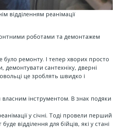
нім відділенням реанімації
емонтними роботами та демонтажем
не було ремонту. І тепер хворих просто
и, демонтувати сантехніку, дверні
овольці це зроблять швидко і
и власним інструментом. В знак подяки
анімації у січні. Тоді провели перший
уде відділення для бійців, які у стані