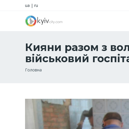
ua
|
ru
Кияни разом з в
військовий госпіта
Рядок
Головна
навіґації