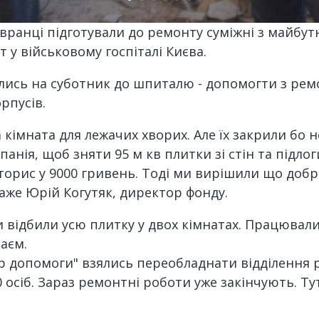
вранці підготували до ремонту суміжні з майбут
 у військовому госпіталі Києва.
рались на суботник до шпиталю - допомогти з р
орпусів.
а кімната для лежачих хворих. Але їх закрили бо 
нія, щоб зняти 95 м кв плитки зі стін та підлог
торис у 9000 гривень. Тоді ми вирішили що добр
аже Юрій Когутяк, директор фонду.
и відбили усю плитку у двох кімнатах. Працювал
аєм.
 допомоги" взялись переобладнати відділення ре
сіб. Зараз ремонтні роботи уже закінчують. Тут б