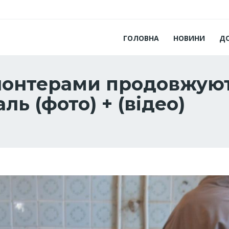
ГОЛОВНА
НОВИНИ
Д
олонтерами продовжую
ль (фото) + (відео)