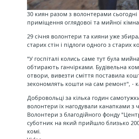
30 киян разом з волонтерами сьогодні 
приміщення оглядової та мийної кімнат
29 січня волонтери та кияни уже зби
старих стін і підлоги одного з старих к
"У госпіталі колись саме тут була мийн
обтирають ганчірками. Будівельна компа
отвори, вивезти сміття поставила кош
зекономлять кошти на сам ремонт", - к
Добровольці за кілька годин самотужк
волонтери їх нагодували канапками з ч
Волонтери з благодійного фонду "Центр
суботник на який прийшло близько 200 о
комі.